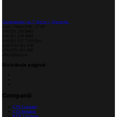
Ceasornicului, nr. 7, Sector 1, București.
Luni - Vineri 9:00 - 17:00
(+4) 021 230 2683
(+4) 021 230 0982
(+4) 021 231 7319 (fax)
(+4) 0731 021 658
(+4) 0731 021 660
office@ctsys.ro
Distribuie pagina!
Companii
CTS Company
CTS Magazin
KTN Company