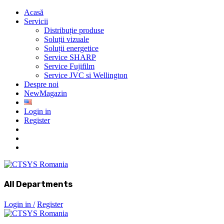
Acasă
Servicii
Distribuție produse
Soluții vizuale
Soluții energetice
Service SHARP
Service Fujifilm
Service JVC si Wellington
Despre noi
New
Magazin
Login in
Register
All Departments
Login in /
Register