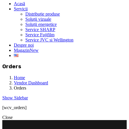
Acasă
Servicii
Distribuție produse
Soluții vizuale
Soluții energetice
Service SHARP
Service Fujifilm
Service JVC si Wellington
Despre noi
Magazin
New
Orders
Home
Vendor Dashboard
Orders
Show Sidebar
[wcv_orders]
Close